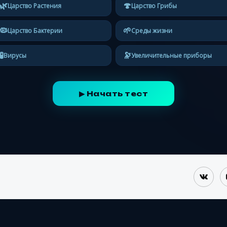
🌿
🍄
Царство Растения
Царство Грибы
🦠
🌱
Царство Бактерии
Среды жизни
🧪
🔭
Вирусы
Увеличительные приборы
▶ Начать тест