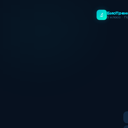
БиоТре
🔬
5 класс · П