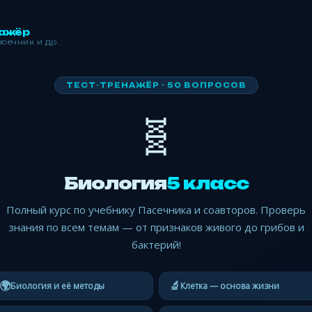
нажёр
асечник и др.
ТЕСТ-ТРЕНАЖЁР · 50 ВОПРОСОВ
🧬
Биология
5 класс
Полный курс по учебнику Пасечника и соавторов. Проверь
знания по всем темам — от признаков живого до грибов и
бактерий!
🌍
🔬
Биология и её методы
Клетка — основа жизни