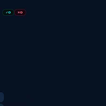
✓
0
✕
0