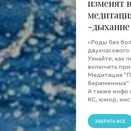
изменят 
медитаци
-дыхание
«Роды без бо
двухчасового
Узнайте, как 
включить при
Медитация "П
беременных"
А также инфо 
КС, юмор, ин
ЗАБРАТЬ ВСЕ