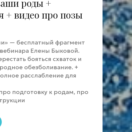
ваши роды +
я + видео про позы
ли» — бесплатный фрагмент
 вебинара Елены Быковой.
перестать бояться схваток и
родное обезболивание. +
олное расслабление для
про подготовку к родам, про
струкции